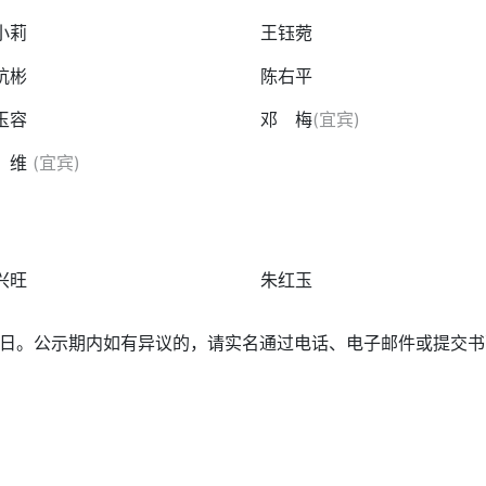
小莉
王钰菀
杭彬
陈右平
玉容
邓 梅
(宜宾)
 维
(宜宾)
兴旺
朱红玉
7月12日。公示期内如有异议的，请实名通过电话、电子邮件或提