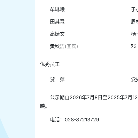
牟琳曦
于
田其霖
周
高婧文
杨
黄秋洁
(宜宾)
邓
优秀员工：
贺 萍
党
公示期自2026年7月8日至2025年
映。
电话：028-87213729