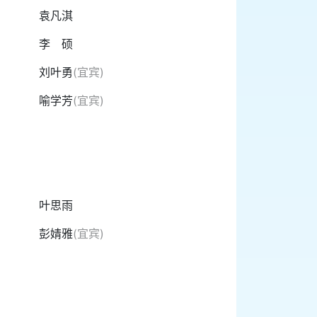
袁凡淇
李 硕
刘叶勇
(宜宾)
喻学芳
(宜宾)
叶思雨
彭婧雅
(宜宾)