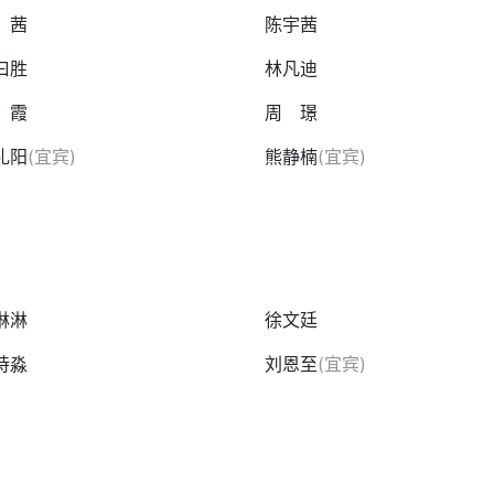
 茜
陈宇茜
曰胜
林凡迪
 霞
周 璟
礼阳
(宜宾)
熊静楠
(宜宾)
淋淋
徐文廷
诗淼
刘恩至
(宜宾)