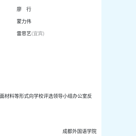
廖 行
蒙力伟
雷思艺
(宜宾)
交书面材料等形式向学校评选领导小组办公室反
成都外国语学院